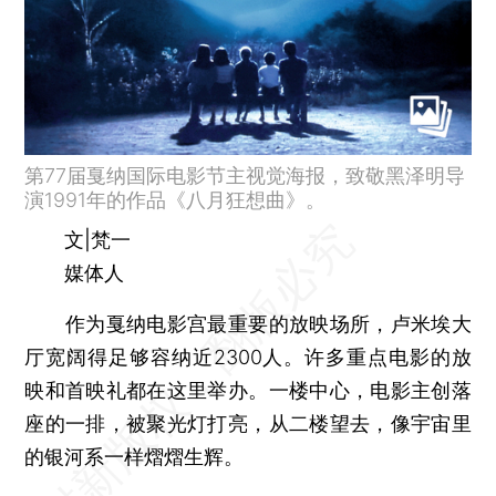
第77届戛纳国际电影节主视觉海报，致敬黑泽明导
演1991年的作品《八月狂想曲》。
文|梵一
媒体人
作为戛纳电影宫最重要的放映场所，卢米埃大
厅宽阔得足够容纳近2300人。许多重点电影的放
映和首映礼都在这里举办。一楼中心，电影主创落
座的一排，被聚光灯打亮，从二楼望去，像宇宙里
的银河系一样熠熠生辉。