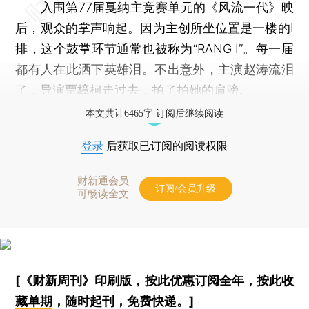
入围第77届戛纳主竞赛单元的《风流一代》映
后，观众的掌声响起。因为主创所坐位置是一楼的I
排，这个鼓掌环节通常也被称为“RANG I”。每一届
都有人在此洒下英雄泪。不出意外，主演赵涛流泪
了，导演贾樟柯走过去，拍了拍她的肩膀。
本文共计6465字 订阅后继续阅读
登录
后获取已订阅的阅读权限
财新通会员
订阅/会员升级
可畅读全文
[《财新周刊》印刷版，
按此优惠订阅全年
，
按此收
藏单期
，随时起刊，免费快递。]