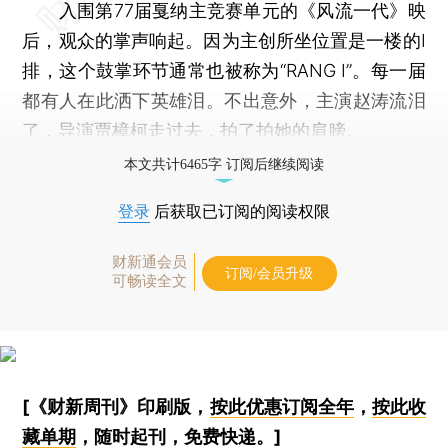
入围第77届戛纳主竞赛单元的《风流一代》映
后，观众的掌声响起。因为主创所坐位置是一楼的I
排，这个鼓掌环节通常也被称为“RANG I”。每一届
都有人在此洒下英雄泪。不出意外，主演赵涛流泪
了，导演贾樟柯走过去，拍了拍她的肩膀。
本文共计6465字 订阅后继续阅读
登录
后获取已订阅的阅读权限
财新通会员
订阅/会员升级
可畅读全文
[《财新周刊》印刷版，
按此优惠订阅全年
，
按此收
藏单期
，随时起刊，免费快递。]