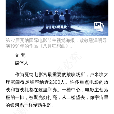
第77届戛纳国际电影节主视觉海报，致敬黑泽明导
演1991年的作品《八月狂想曲》。
文|梵一
媒体人
作为戛纳电影宫最重要的放映场所，卢米埃大
厅宽阔得足够容纳近2300人。许多重点电影的放
映和首映礼都在这里举办。一楼中心，电影主创落
座的一排，被聚光灯打亮，从二楼望去，像宇宙里
的银河系一样熠熠生辉。