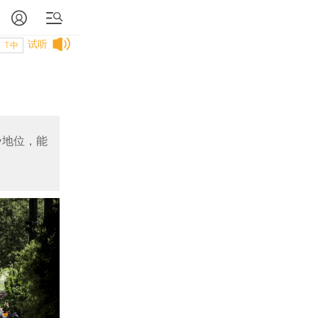
试听
T中
势地位，能