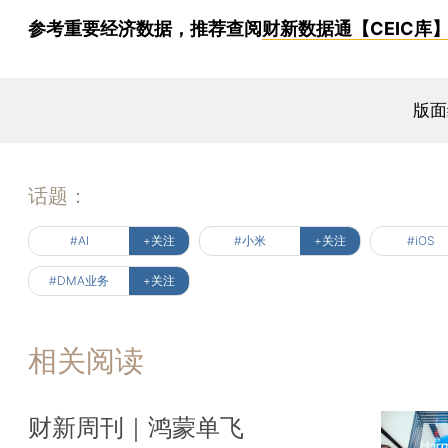
参考重要经济数据，推荐查阅
财新数据通【CEIC库
版面
话题：
#AI
+关注
#小米
+关注
#iOS
#DMA业务
+关注
相关阅读
财新周刊｜鸿蒙单飞