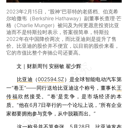
2023年2月15日，“股神”巴菲特的老搭档、伯克希
尔哈撒韦（Berkshire Hathaway）副董事长查理·芒
格（Charlie Munger）被问及为何更愿意投资比亚
迪而不是特斯拉时表示，答案很简单，特斯拉
2022年在中国降价两次，而比亚迪则是提升了售
价。比亚迪的股价并不便宜，以目前的股价来看，
它的市值比整个奔驰公司还要高。
文｜财新周刊 安丽敏 翟少辉
比亚迪
（
002594.SZ
）是全球智能电动汽车第
一“卷王”——同行送给比亚迪这个称号，董事长
王
传福
欣然接受。“‘卷’是竞争，是市场经济的本
质。”他在6月7日举行的一个论坛上说，“所有企业
家都要拥抱参与竞争，从中脱颖而出。”
这一称号并不算夸张。5月28日，比亚迪发布