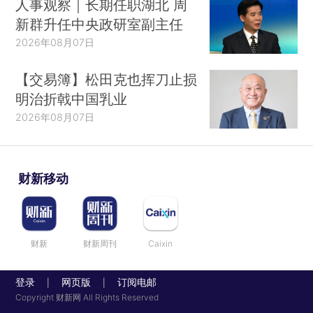
人事观察｜长期任职湖北 周
新群升任中央政研室副主任
2026年08月07日
【交易簿】松田克也挥刀止损
明治折戟中国乳业
2026年08月07日
财新移动
财新
财新周刊
Caixin
登录
网页版
订阅电邮
|
|
Copyright 财新网 All Rights Reserved