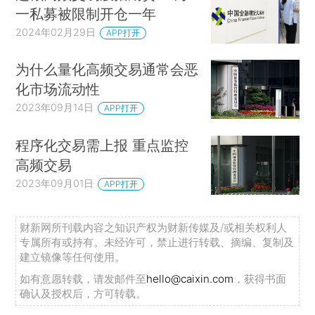
一私募被限制开仓一年
2024年02月29日
APP打开
为什么量化高频交易通常会恶
化市场流动性
2023年09月14日
APP打开
程序化交易需上报 重点监控
高频交易
2023年09月01日
APP打开
财新网所刊载内容之知识产权为财新传媒及/或相关权利人
专属所有或持有。未经许可，禁止进行转载、摘编、复制及
建立镜像等任何使用。
如有意愿转载，请发邮件至
hello@caixin.com
，获得书面
确认及授权后，方可转载。