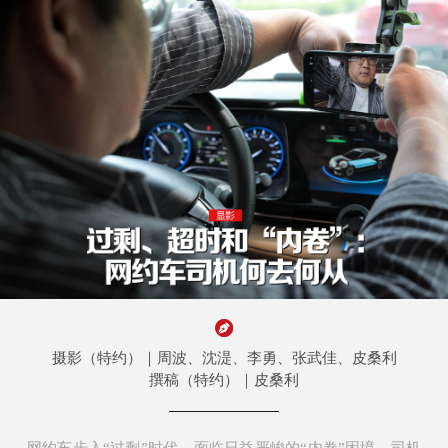
摄影（特约）｜周波、沈湜、李勇、张武佳、皮桑利
撰稿（特约）｜皮桑利
网约车步入“过剩”时代，面临日益严峻的“内卷”困境，司机