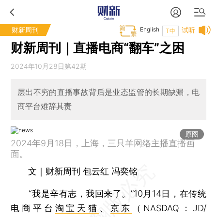
财新周刊
English
试听
T中
财新周刊｜直播电商“翻车”之困
2024年10月28日第42期
层出不穷的直播事故背后是业态监管的长期缺漏，电
商平台难辞其责
原图
2024年9月18日，上海，三只羊网络主播直播画
面。
文｜财新周刊 包云红 冯奕铭
“我是辛有志，我回来了。”10月14日，在传统
电商平台
淘宝
天猫
、
京东
（NASDAQ：JD/