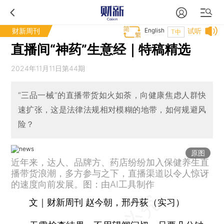
财新周刊
English
试听
T中
直播间“神药”生意经｜特稿精选
2024年11月11日第44期
“三品一械”的直播带货如火如荼，向健康焦虑人群快
速扩张，这是法律法规相对模糊的地带，如何规避风
险？
原图
近年来，达人、品牌方、药店纷纷加入保健养生直
播带货浪潮，多方参与之下，直播渠道以令人惊讶
的速度向前发展。图：由AI工具制作
文｜财新周刊 赵今朝，邢丹荻（实习）