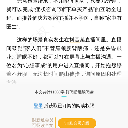
无需检查结果，不用望闻问切，只要几分钟，
就可以完成“症状咨询”到“下单买产品”的互动全过
程。而推荐解决方案的主播并不学医，自称“家中有
医生”。
这样的场景真实发生在
抖音
某直播间里。直播
间鼓励“家人们”不管肩颈腰背酸痛，还是头昏眼
花、睡眠不好，都可以打在屏幕上与主播沟通。一
位名为“心想事成”的用户进入直播间，开始抱怨膝
盖不舒服，无法长时间爬山徒步，询问原因和处理
方法。
本文共计11059字 订阅后继续阅读
登录
后获取已订阅的阅读权限
财新通会员
订阅/会员升级
可畅读全文