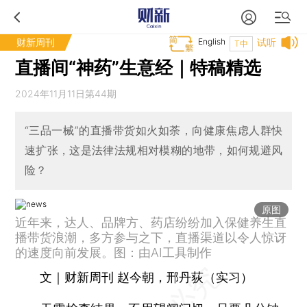
财新周刊
English
试听
T中
直播间“神药”生意经｜特稿精选
2024年11月11日第44期
“三品一械”的直播带货如火如荼，向健康焦虑人群快
速扩张，这是法律法规相对模糊的地带，如何规避风
险？
原图
近年来，达人、品牌方、药店纷纷加入保健养生直
播带货浪潮，多方参与之下，直播渠道以令人惊讶
的速度向前发展。图：由AI工具制作
文｜财新周刊 赵今朝，邢丹荻（实习）