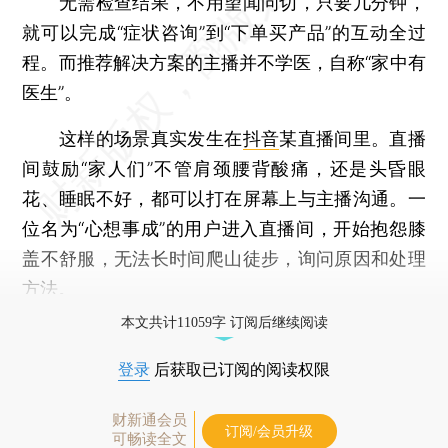
无需检查结果，不用望闻问切，只要几分钟，
就可以完成“症状咨询”到“下单买产品”的互动全过
程。而推荐解决方案的主播并不学医，自称“家中有
医生”。
这样的场景真实发生在
抖音
某直播间里。直播
间鼓励“家人们”不管肩颈腰背酸痛，还是头昏眼
花、睡眠不好，都可以打在屏幕上与主播沟通。一
位名为“心想事成”的用户进入直播间，开始抱怨膝
盖不舒服，无法长时间爬山徒步，询问原因和处理
方法。
本文共计11059字 订阅后继续阅读
登录
后获取已订阅的阅读权限
财新通会员
订阅/会员升级
可畅读全文