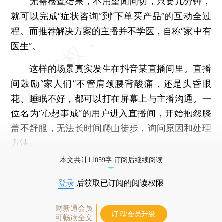
无需检查结果，不用望闻问切，只要几分钟，
就可以完成“症状咨询”到“下单买产品”的互动全过
程。而推荐解决方案的主播并不学医，自称“家中有
医生”。
这样的场景真实发生在
抖音
某直播间里。直播
间鼓励“家人们”不管肩颈腰背酸痛，还是头昏眼
花、睡眠不好，都可以打在屏幕上与主播沟通。一
位名为“心想事成”的用户进入直播间，开始抱怨膝
盖不舒服，无法长时间爬山徒步，询问原因和处理
方法。
本文共计11059字 订阅后继续阅读
登录
后获取已订阅的阅读权限
财新通会员
订阅/会员升级
可畅读全文