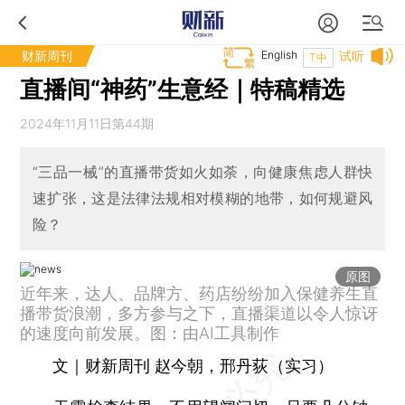
财新周刊
English
试听
T中
直播间“神药”生意经｜特稿精选
2024年11月11日第44期
“三品一械”的直播带货如火如荼，向健康焦虑人群快
速扩张，这是法律法规相对模糊的地带，如何规避风
险？
原图
近年来，达人、品牌方、药店纷纷加入保健养生直
播带货浪潮，多方参与之下，直播渠道以令人惊讶
的速度向前发展。图：由AI工具制作
文｜财新周刊 赵今朝，邢丹荻（实习）