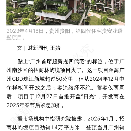
2023年4月18日，贵州贵阳，第四代住宅贵安花语
墅项目。
文｜财新周刊 王婧
贴上“广州首席超新规四代宅”的标签，位于广
州南沙区的招商林屿境项目火了。这一项目距离广
州CBD珠江新城超过50公里，但从2024年12月中
旬样板间开放之后，客流络绎不绝。蓄客仅两周
后，项目于12月27日首推开盘“日光”，开发商在
2025年春节后紧急加推。
据市场机构
中指研究院
披露，2025年1月，招
商林屿境项目劲销1.4万平方米，登顶当月广州销