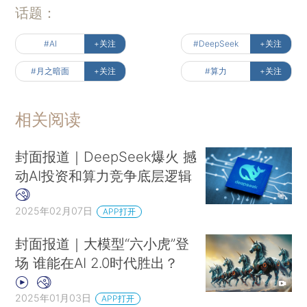
话题：
#AI
+关注
#DeepSeek
+关注
#月之暗面
+关注
#算力
+关注
相关阅读
封面报道｜DeepSeek爆火 撼
动AI投资和算力竞争底层逻辑
2025年02月07日
APP打开
封面报道｜大模型“六小虎”登
场 谁能在AI 2.0时代胜出？
2025年01月03日
APP打开