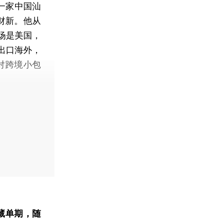
一家中国汕
诉财新。他从
场是美国，
出口海外，
对跨境小包
藏单期
，随