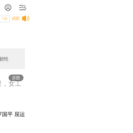
试听
T中
韧性
原图
里，女工
罗国平 屈运