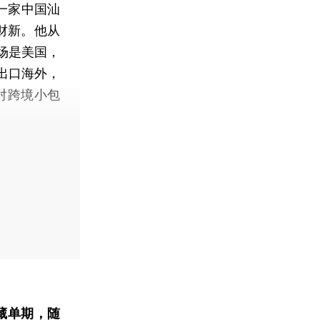
一家中国汕
诉财新。他从
场是美国，
出口海外，
对跨境小包
藏单期
，随