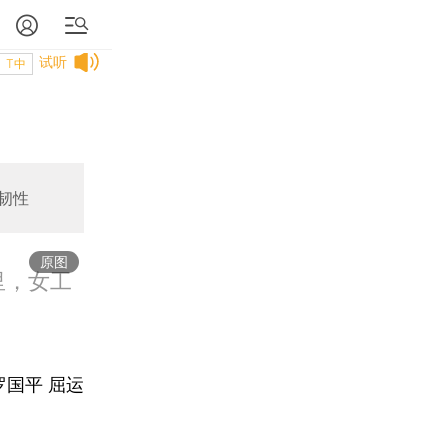
试听
T中
韧性
原图
里，女工
罗国平 屈运