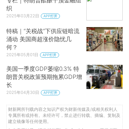
专栏｜特朗普酝酿干预金融组
织
2025年03月22日
APP打开
特稿｜“关税战”下供应链暗流
涌动 美国商超涨价隐忧几
何？
2025年05月01日
APP打开
美国一季度GDP萎缩0.3% 特
朗普关税政策预期拖累GDP增
长
2025年04月30日
APP打开
财新网所刊载内容之知识产权为财新传媒及/或相关权利人
专属所有或持有。未经许可，禁止进行转载、摘编、复制及
建立镜像等任何使用。