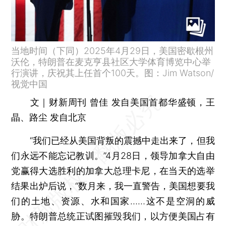
当地时间（下同）2025年4月29日，美国密歇根州
沃伦，特朗普在麦克亨县社区大学体育博览中心举
行演讲，庆祝其上任首个100天。图：Jim Watson/
视觉中国
文｜财新周刊 曾佳 发自美国首都华盛顿，王
晶、路尘 发自北京
“我们已经从美国背叛的震撼中走出来了，但我
们永远不能忘记教训。”4月28日，领导加拿大自由
党赢得大选胜利的加拿大总理卡尼，在当天的选举
结果出炉后说，“数月来，我一直警告，美国想要我
们的土地、资源、水和国家……这不是空洞的威
胁。特朗普总统正试图摧毁我们，以方便美国占有