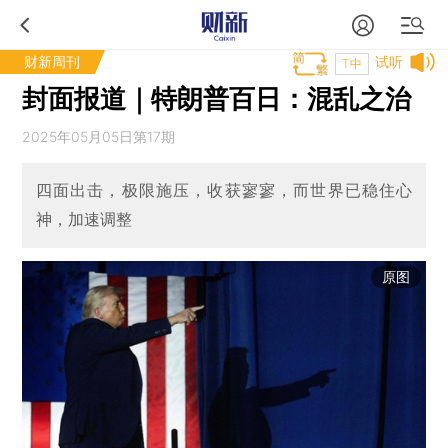
财新周刊
试听
T中
封面报道｜特朗普百日：混乱之治
2025年05月05日第17期
四面出击，极限施压，收获寥寥，而世界已稳住心
神，加速调整
原图