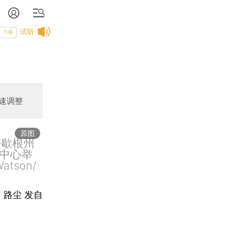
试听
T中
速调整
原图
密歇根州
中心举
tson/
、路尘 发自