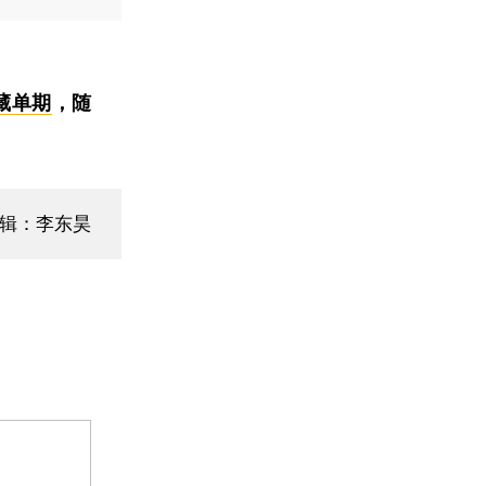
藏单期
，随
辑：李东昊