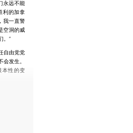
们永远不能
胜利的加拿
，我一直警
是空洞的威
们。”
任自由党党
不会发生。
根本性的变