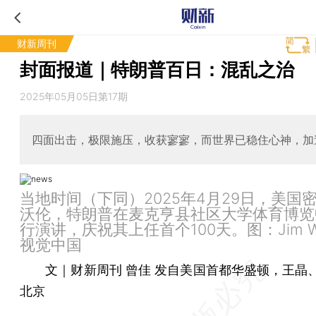
财新周刊
封面报道｜特朗普百日：混乱之治
2025年05月05日第17期
四面出击，极限施压，收获寥寥，而世界已稳住心神，加
当地时间（下同）2025年4月29日，美国
沃伦，特朗普在麦克亨县社区大学体育博览
行演讲，庆祝其上任首个100天。图：Jim Wa
视觉中国
文｜财新周刊 曾佳 发自美国首都华盛顿，王晶
北京