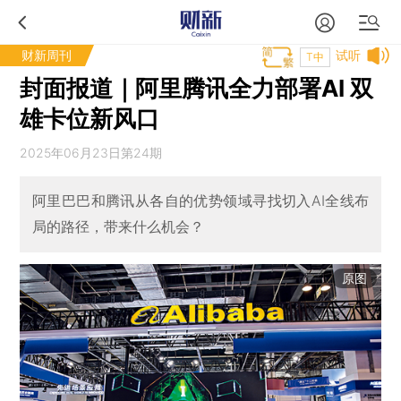
财新周刊
试听
T中
封面报道｜阿里腾讯全力部署AI 双
雄卡位新风口
2025年06月23日第24期
阿里巴巴和腾讯从各自的优势领域寻找切入AI全线布
局的路径，带来什么机会？
原图