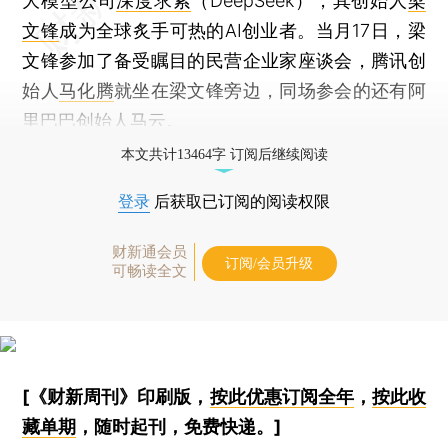
大模型公司
深度求索
（DeepSeek），其创始人
梁
文锋
成为全球炙手可热的AI创业者。当月17日，梁
文锋参加了备受瞩目的民营企业家座谈会，腾讯创
始人
马化腾
就坐在梁文锋旁边，同场参会的还有阿
里巴巴创始人
马云
。
本文共计13464字 订阅后继续阅读
登录
后获取已订阅的阅读权限
财新通会员
订阅/会员升级
可畅读全文
[《财新周刊》印刷版，
按此优惠订阅全年
，
按此收
藏单期
，随时起刊，免费快递。]