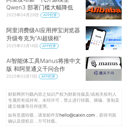
Qwen3 部署门槛大幅降低
2025年04月29日
APP打开
阿里消费级AI应用押宝浏览器
升级夸克为“AI超级框”
2025年03月14日
APP打开
AI智能体工具Manus将推中文
版 和阿里通义千问合作
2025年03月11日
APP打开
财新网所刊载内容之知识产权为财新传媒及/或相关权利人
专属所有或持有。未经许可，禁止进行转载、摘编、复制及
建立镜像等任何使用。
如有意愿转载，请发邮件至
hello@caixin.com
，获得书面
确认及授权后，方可转载。