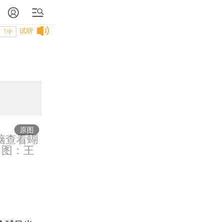
试听
T中
原图
脑查看蝴
 图：王