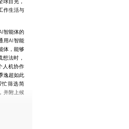
全球目光，
常工作生活与
I智能体的
通用AI智能
能体，能够
成想法时，
个人机协作
季逸超如此
帮忙筛选简
名，并附上候