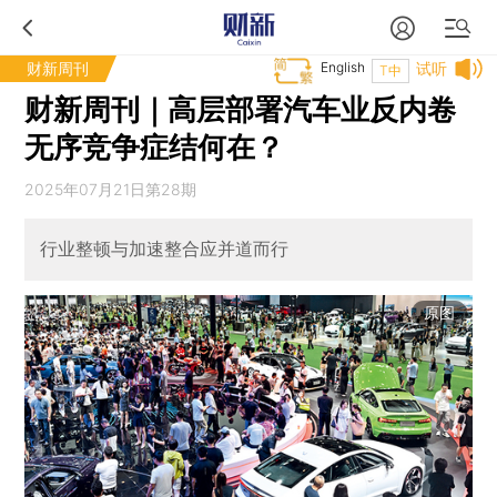
财新周刊
English
试听
T中
财新周刊｜高层部署汽车业反内卷
无序竞争症结何在？
2025年07月21日第28期
行业整顿与加速整合应并道而行
原图