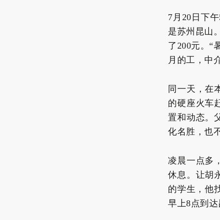
7月20日
是苏州昆山
了200元。
月的工，中
同一天，在
的硬座火车
置和动态。
化名胜，也
凌晨一点多
休息。让胡
的学生，他
早上8点到