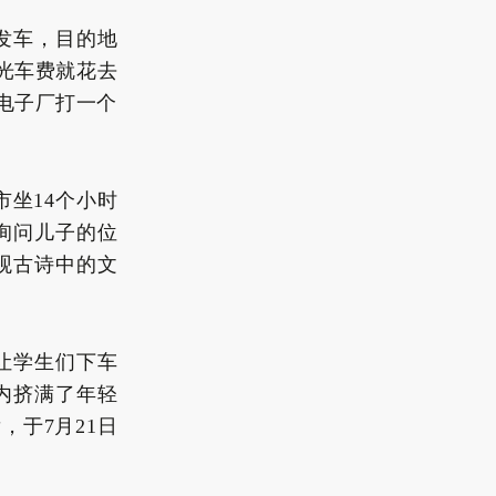
发车，目的地
光车费就花去
在电子厂打一个
坐14个小时
询问儿子的位
观古诗中的文
让学生们下车
内挤满了年轻
于7月21日