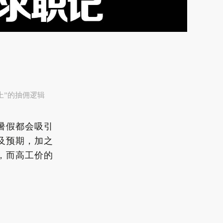
上”的抽佣逻辑
暑假都会吸引
及预期，加之
，而高工价的