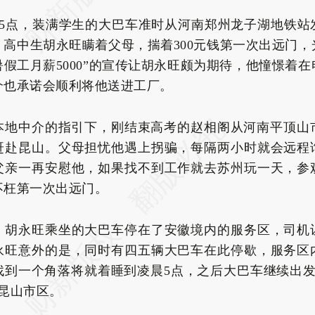
下午5点，装满学生的大巴车准时从河南郑州龙子湖地铁站
。高中生胡永旺瞒着父母，揣着300元钱第一次出远门，
“暑假工月薪5000”的宣传让胡永旺颇为期待，他憧憬着
介也承诺会顺利将他送进工厂。
本地中介的指引下，刚结束高考的赵相阁从河南平顶山市
赶赴昆山。父母担忧他遇上拐骗，每隔两小时就会远程
父亲一再安慰他，如果找不到工作就去苏州玩一天，参
不枉第一次出远门。
，胡永旺乘坐的大巴车停在了安徽境内的服务区，司机
永旺意外的是，同时有四五辆大巴车在此停歇，服务区
找到一个角落将就着睡到凌晨5点，之后大巴车继续出发，
达昆山市区。