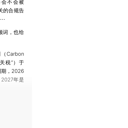
港会不会被
相关的合规告
⋯⋯
频词，也给
arbon
“碳关税”）于
期，2026
027年是