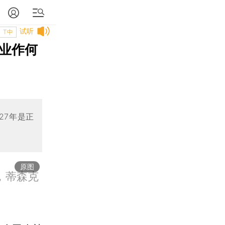
试听
T中
企业作何
27年是正
原图
堡，蒂森克