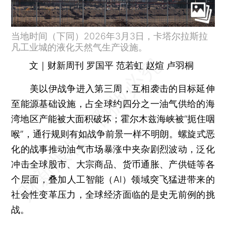
当地时间（下同）2026年3月3日，卡塔尔拉斯拉
凡工业城的液化天然气生产设施。
文｜财新周刊 罗国平 范若虹 赵煊 卢羽桐
美以伊战争进入第三周，互相袭击的目标延伸
至能源基础设施，占全球约四分之一油气供给的海
湾地区产能被大面积破坏；霍尔木兹海峡被“扼住咽
喉”，通行规则有如战争前景一样不明朗。螺旋式恶
化的战事推动油气市场暴涨中夹杂剧烈波动，泛化
冲击全球股市、大宗商品、货币通胀、产供链等各
个层面，叠加人工智能（AI）领域突飞猛进带来的
社会性变革压力，全球经济面临的是史无前例的挑
战。