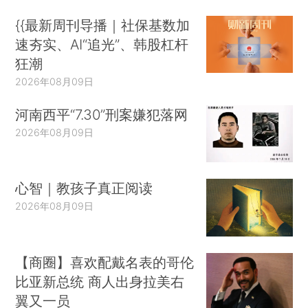
{{最新周刊导播｜社保基数加
速夯实、AI“追光”、韩股杠杆
狂潮
2026年08月09日
河南西平“7.30”刑案嫌犯落网
2026年08月09日
心智｜教孩子真正阅读
2026年08月09日
【商圈】喜欢配戴名表的哥伦
比亚新总统 商人出身拉美右
翼又一员