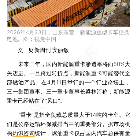
2026年4月23日，山东东营，新能源重型卡车更换
电池。图：视觉中国
文｜财新周刊 安丽敏
未来三年，国内新能源重卡渗透率将向50%大
关迈进。一旦跨过转折点，新能源重卡可能替代全
部燃油产品。在4月11日举行的一个行业论坛上，
三一集团
董事、
三一重卡
董事长
梁林河
称，新能源
重卡已经站在了“风口”。
“重卡”是指全负载总质量大于14吨的卡车。它
们是公路运输环保减排当中的重要部分。据市场机
构
灼识咨询
统计，燃油重卡仅占国内汽车总保有量