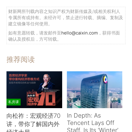
财新网所刊载内容之知识产权为财新传媒及/或相关权利人
专属所有或持有。未经许可，禁止进行转载、摘编、复制及
建立镜像等任何使用。
如有意愿转载，请发邮件至
hello@caixin.com
，获得书面
确认及授权后，方可转载。
推荐阅读
私房课
In Depth: As
向松祚：宏观经济70
Tencent Lays Off
讲，带你了解国内外
Staff, Is Its ‘Winter’