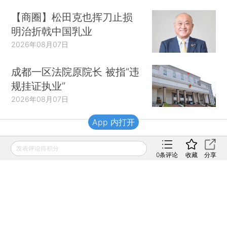
【商圈】松田克也挥刀止损
明治折戟中国乳业
2026年08月07日
成都一区法院原院长 被指“违
规挂证执业”
2026年08月07日
App 内打开
财新移动
发表评论得积分
0
条评论
收藏
分享
财新
财新周刊
Caixin
登录
网页版
订阅电邮
|
|