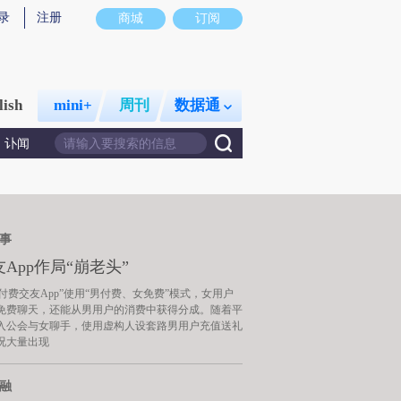
录
注册
商城
订阅
lish
mini+
周刊
数据通
讣闻
事
App作局“崩老头”
V1付费交友App”使用“男付费、女免费”模式，女用户
免费聊天，还能从男用户的消费中获得分成。随着平
入公会与女聊手，使用虚构人设套路男用户充值送礼
况大量出现
融