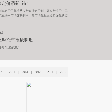
款定价添新“锚”
利率定价的基准从央行直接定价到主要银行报价，再
试直接用市场交易利率，是市场化程度逐步深化的过
业
化摩托车报废制度
呼吁“以检代废”
15
|
2014
|
2013
|
2012
|
2011
|
2010