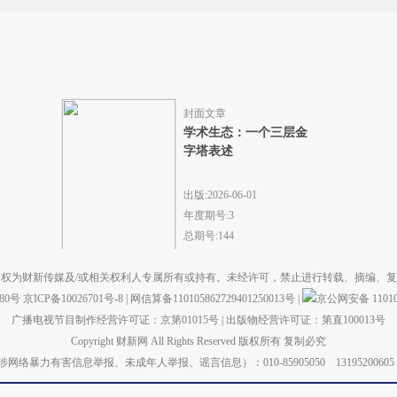
封面文章
学术生态：一个三层金
字塔表述
出版:2026-06-01
年度期号:3
总期号:144
权为财新传媒及/或相关权利人专属所有或持有。未经许可，禁止进行转载、摘编、
880号
京ICP备10026701号-8
|
网信算备110105862729401250013号
|
京公网安备 110105
广播电视节目制作经营许可证：京第01015号
|
出版物经营许可证：第直100013号
Copyright 财新网 All Rights Reserved 版权所有 复制必究
力有害信息举报、未成年人举报、谣言信息）：010-85905050 13195200605 举报邮箱：