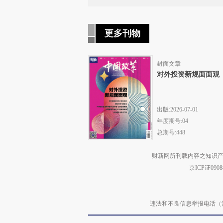
更多刊物
封面文章
对外投资新规面面观
出版:2026-07-01
年度期号:04
总期号:448
财新网所刊载内容之知识产
京ICP证090
违法和不良信息举报电话（涉网络暴