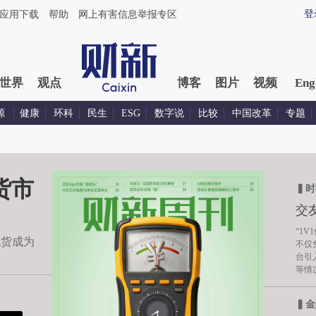
登
应用下载
帮助
网上有害信息举报专区
世界
观点
博客
图片
视频
Eng
源
健康
环科
民生
ESG
数字说
比较
中国改革
专题
货市
▍时
交友
“1
现货成为
不仅
台引
等情
▍金