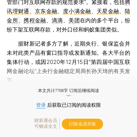
管部门对互联网存款的规范要求”。紧接着，包括
腾
讯理财通
、
京东金融
、
度小满金融
、
天星金融
、
陆
金所
、
携程金融
、
滴滴
、
美团
在内的多个平台，纷
纷下架互联网存款，对外口径和蚂蚁集团类似。
据财新记者多方了解，近期央行、银保监会并
未对此类产品有窗口指导或发新通知。各大平台的
集体行动，或因2020年12月15日“第四届中国互联
网金融论坛”上央行金融稳定局局长孙天琦的有关发
言。
本文共计7708字 订阅后继续阅读
登录
后获取已订阅的阅读权限
财新通会员
订阅/会员升级
可畅读全文