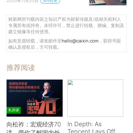
2020年11月20日
APP打开
财新网所刊载内容之知识产权为财新传媒及/或相关权利人
专属所有或持有。未经许可，禁止进行转载、摘编、复制及
建立镜像等任何使用。
如有意愿转载，请发邮件至
hello@caixin.com
，获得书面
确认及授权后，方可转载。
推荐阅读
私房课
In Depth: As
向松祚：宏观经济70
Tencent Lays Off
讲，带你了解国内外