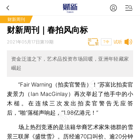
财新周刊
财新周刊｜春拍风向标
2021年05月17日第19期
试听
T中
资金泛滥之下，艺术品投资市场回暖，亚洲年轻藏家
崛起
“Fair Warning（拍卖官警告）！”苏富比拍卖官
麦景力（Ian MacGinlay）再次举起了他手中的小
木槌。在连续三次发出拍卖官警告无应答
后，“啪”落槌声响起，“1.98亿港元！”
场上热烈竞逐的是法籍华裔艺术家朱德群的雪
景三联屏《盛世雪》。历经逾70口叫价、逾20分钟