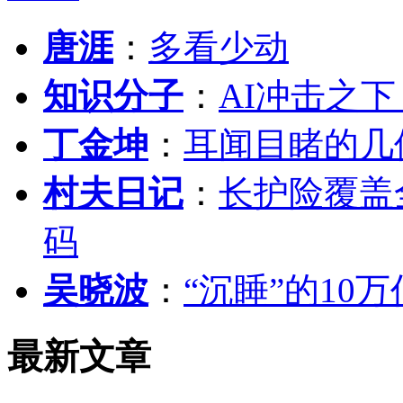
唐涯
：
多看少动
知识分子
：
AI冲击之
丁金坤
：
耳闻目睹的几
村夫日记
：
长护险覆盖
码
吴晓波
：
“沉睡”的10
最新文章