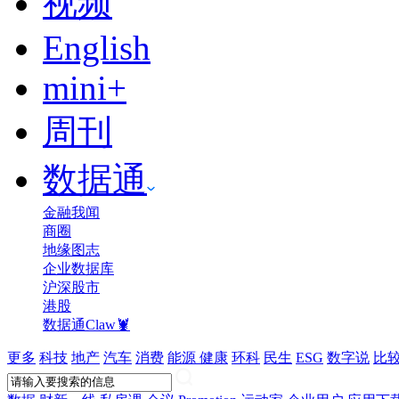
视频
English
mini+
周刊
数据通
金融我闻
商圈
地缘图志
企业数据库
沪深股市
港股
数据通Claw🦞
更多
科技
地产
汽车
消费
能源
健康
环科
民生
ESG
数字说
比