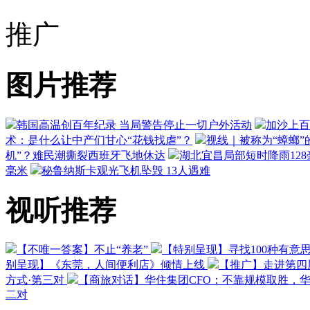
推广
图片推荐
韩国高温创百年纪录 当局警告停止一切户外活动
加沙上百
术：是什么让中产们甘心“花钱找虐”？
视线｜被称为“蟑螂”
机”？难民潮撕裂西班牙飞地休达
湖北宜昌局部短时降雨128毫
毫米
秘鲁纳斯卡观光飞机坠毁 13人遇难
视听推荐
【不唯一答案】不止“养老”
【特别呈现】寻找100种有意
别呈现】《东莞，人间便利店》倾情上线
【推广】走进第四
方式·第三对
【商旅对话】华住集团CFO：不靠规模取胜，
二对