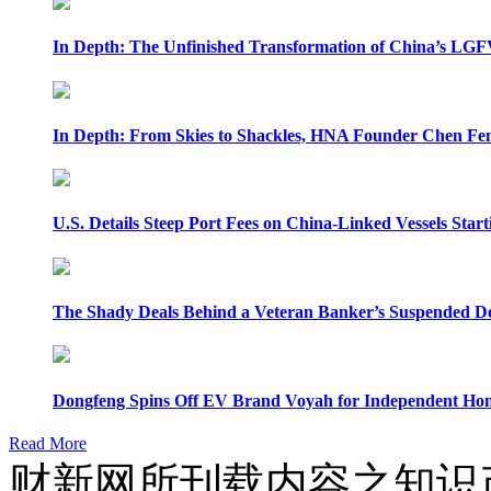
In Depth: The Unfinished Transformation of China’s LGF
In Depth: From Skies to Shackles, HNA Founder Chen Feng
U.S. Details Steep Port Fees on China-Linked Vessels Start
The Shady Deals Behind a Veteran Banker’s Suspended D
Dongfeng Spins Off EV Brand Voyah for Independent Hon
Read More
财新网所刊载内容之知识