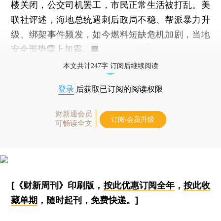
楼关闭，公交司机罢工，市民正常生活被打乱。美
联社评述，海地总统遇刺后政局不稳、帮派暴力升
级、绑架事件频发，如今燃料短缺危机加剧，当地
安全形势雪上加霜。■
本文共计247字 订阅后继续阅读
登录
后获取已订阅的阅读权限
财新通会员
订阅/会员升级
可畅读全文
[《财新周刊》印刷版，
按此优惠订阅全年
，
按此收
藏单期
，随时起刊，免费快递。]