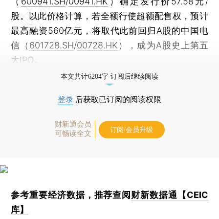
（
600941.SH
/
00941.HK
）确定发行价57.58元/
股。以此价格计算，若全额行使超额配售权，预计
最高融资560亿元，将取代此前回归
A股
的中国电
信（
601728.SH
/
00728.HK
），成为A股史上第五
大IPO。
本文共计6204字 订阅后继续阅读
登录
后获取已订阅的阅读权限
财新通会员
订阅/会员升级
可畅读全文
参考重要经济数据，推荐查阅
财新数据通【CEIC
库】