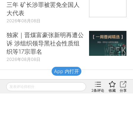
三年 矿长涉罪被罢免全国人
大代表
2026年08月08日
独家｜晋煤富豪张新明再遭公
诉 涉组织领导黑社会性质组
织等17宗罪名
2026年08月08日
App 内打开
财新移动
发表评论得积分
2
条评论
收藏
分享
财新
财新周刊
Caixin
登录
网页版
订阅电邮
|
|