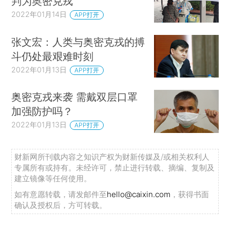
判为奥密克戎
2022年01月14日
APP打开
张文宏：人类与奥密克戎的搏
斗仍处最艰难时刻
2022年01月13日
APP打开
奥密克戎来袭 需戴双层口罩
加强防护吗？
2022年01月13日
APP打开
财新网所刊载内容之知识产权为财新传媒及/或相关权利人
专属所有或持有。未经许可，禁止进行转载、摘编、复制及
建立镜像等任何使用。
如有意愿转载，请发邮件至
hello@caixin.com
，获得书面
确认及授权后，方可转载。