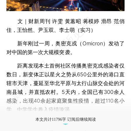
文｜财新周刊 许雯 黄蕙昭 蒋模婷 滑昂 范俏
佳，王怡然、尹玉双、李士萌（实习）
新年刚过一周，奥密克戎（Omicron）发动了
对中国的第一次大规模突 袭。
距离发现本土首例社区传播奥密克戎感染者仅
数日，新变体正以星火之势从650公里外的港口直
辖市天津，蔓延至华北平原与太行山脉交会处的河
南县城，并直抵农村。5天内，全国已有300余人
感染，出现40余起家庭聚集性疫情，超过110名小
学、中学学生卷入疫情漩涡。
本文共计11796字 订阅后继续阅读