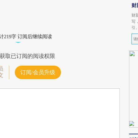
财
财
写
引
计219字 订阅后继续阅读
获取已订阅的阅读权限
员
订阅/会员升级
文