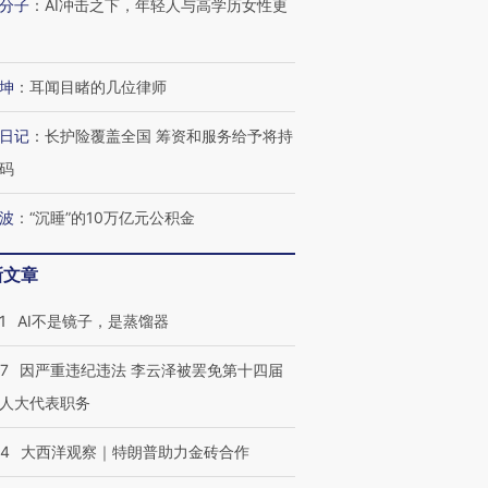
分子
：
AI冲击之下，年轻人与高学历女性更
坤
：
耳闻目睹的几位律师
日记
：
长护险覆盖全国 筹资和服务给予将持
码
波
：
“沉睡”的10万亿元公积金
新文章
1
AI不是镜子，是蒸馏器
OX的吸金
马航飞行员跨国走私7万
视线｜被称为“蟑螂”的印
07
因严重违纪违法 李云泽被罢免第十四届
让中产们甘
粒摇头丸 尿检体内含3种
度Z世代 用街头抗争将教
秘鲁纳斯
”？
毒品
育部长拱下台
13人遇难
人大代表职务
44
大西洋观察｜特朗普助力金砖合作