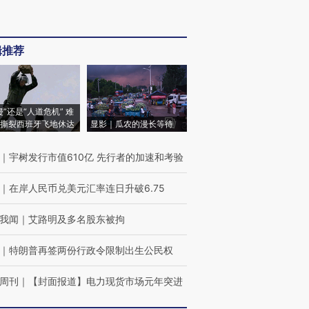
辑推荐
侵”还是“人道危机” 难
撕裂西班牙飞地休达
显影｜瓜农的漫长等待
｜
宇树发行市值610亿 先行者的加速和考验
｜
在岸人民币兑美元汇率连日升破6.75
我闻
｜
艾路明及多名股东被拘
｜
特朗普再签两份行政令限制出生公民权
周刊
｜
【封面报道】电力现货市场元年突进