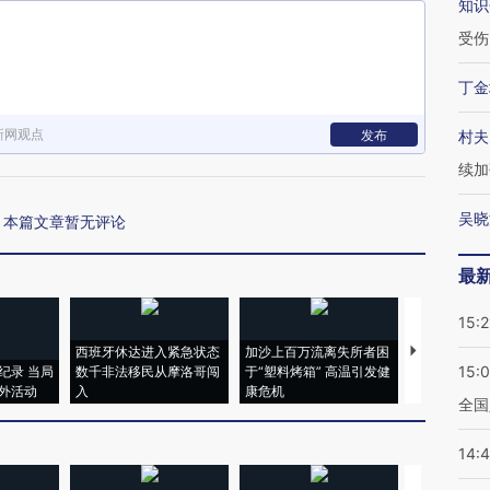
知识
受伤
丁金
新网观点
发布
村夫
续加
吴晓
本篇文章暂无评论
最
15:2
西班牙休达进入紧急状态
加沙上百万流离失所者困
视线｜HYR
15:
纪录 当局
数千非法移民从摩洛哥闯
于“塑料烤箱” 高温引发健
术：是什么
外活动
入
康危机
心“花钱找虐
全国
14: