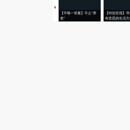
【不唯一答案】不止“养
【特别呈现】寻
老”
有意思的生活方