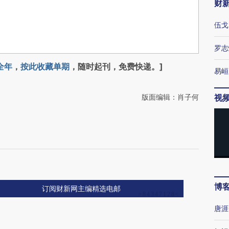
财
伍戈
罗志
全年
，
按此收藏单期
，随时起刊，免费快递。]
易峘
版面编辑：肖子何
视
博
订阅财新网主编精选电邮
唐涯