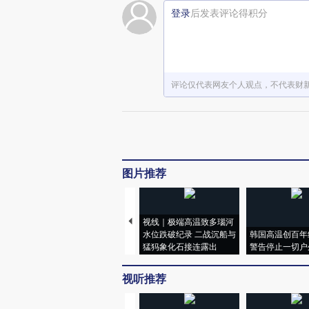
登录
后发表评论得积分
评论仅代表网友个人观点，不代表财
图片推荐
视线｜极端高温致多瑙河
水位跌破纪录 二战沉船与
韩国高温创百年
猛犸象化石接连露出
警告停止一切户
视听推荐