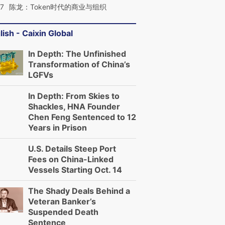
07
陈龙：Token时代的商业与组织
lish - Caixin Global
In Depth: The Unfinished
Transformation of China’s
LGFVs
In Depth: From Skies to
Shackles, HNA Founder
Chen Feng Sentenced to 12
Years in Prison
U.S. Details Steep Port
Fees on China-Linked
Vessels Starting Oct. 14
The Shady Deals Behind a
Veteran Banker’s
Suspended Death
Sentence