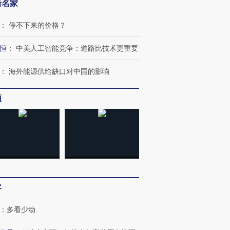
新名家
：
停不下来的价格？
恒
：
中美人工智能竞争：道路比技术更重要
：
海外能源供给缺口对中国的影响
频
客
：
多看少动