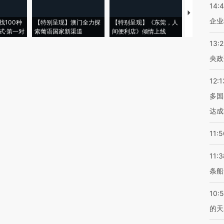
14:
【推广】走
企业
找100种
【特别呈现】澳门全力探
【特别呈现】《东莞，人
会，让数智科
式·第一对
索葡语国家新渠道
间便利店》倾情上线
业
13:
央政
12:1
多国
达成
11:5
11:3
条船
10:
的天