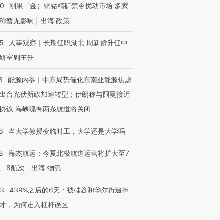
40
刚果（金）铜钴精矿禁令扰动市场 多家
进第四届链博
【商旅对话】华住集团
称暂无影响 | 出海·政策
技“链”接产
【特别呈现】寻找100种
CFO：不靠规模取胜，华
【特别呈
有意思的生活方式·第三对
住三大增长引擎是什么？
有意思的
25
人事观察｜长期任职湖北 周新群升任中
研室副主任
3
能源内参｜中东局势催化东南亚能源焦虑
出台光伏新政加速转型；伊朗称与阿曼接近
协议 海峡现有两条航道将关闭
6
当大学教授变临时工，大学还是大学吗
8
海杰航运：今夏北极航道运营将扩大至7
、8航次｜出海·物流
53
439%之后的6天：被硅谷和华尔街追捧
才，为何走入杠杆误区