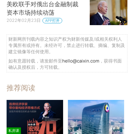
美欧联手对俄出台金融制裁
资本市场持续动荡
2022年02月23日
APP打开
财新网所刊载内容之知识产权为财新传媒及/或相关权利人
专属所有或持有。未经许可，禁止进行转载、摘编、复制及
建立镜像等任何使用。
如有意愿转载，请发邮件至
hello@caixin.com
，获得书面
确认及授权后，方可转载。
推荐阅读
私房课