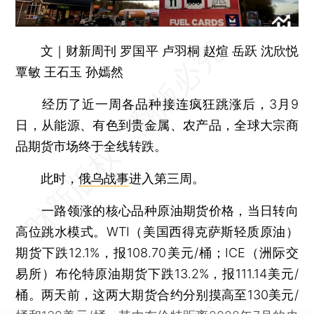
文｜财新周刊 罗国平 卢羽桐 赵煊 岳跃 沈欣悦
覃敏 王石玉 孙嫣然
经历了近一周各品种接连疯狂跳涨后，3月9
日，从能源、有色到贵金属、农产品，全球大宗商
品期货市场终于全线转跌。
此时，
俄乌战事
进入第三周。
一路领涨的核心品种原油期货价格，当日转向
高位跳水模式。WTI（美国西得克萨斯轻质原油）
期货下跌12.1%，报108.70美元/桶；ICE（洲际交
易所）布伦特原油期货下跌13.2%，报111.14美元/
桶。两天前，这两大期货合约分别摸高至130美元/