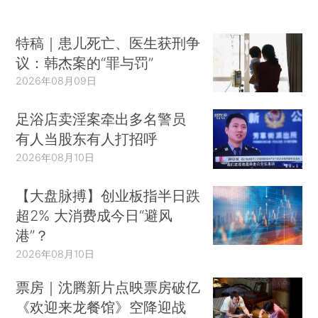
特稿｜患儿死亡、医生获刑争
议：韩杰案的“罪与罚”
2026年08月09日
足浴店卖淫案牵出多名警员
有人当股东有人打招呼
2026年08月10日
【大盘脉搏】创业板指半日跌
超2% 大消费成今日“避风
港”？
2026年08月10日
票房｜沈腾新片点映票房破亿
《欢迎来龙餐馆》空降迎战