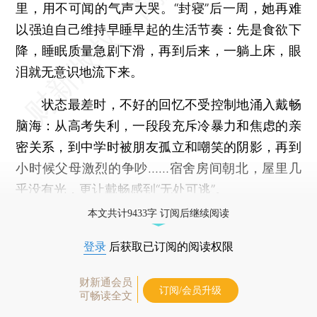
里，用不可闻的气声大哭。“封寝”后一周，她再难
以强迫自己维持早睡早起的生活节奏：先是食欲下
降，睡眠质量急剧下滑，再到后来，一躺上床，眼
泪就无意识地流下来。
状态最差时，不好的回忆不受控制地涌入戴畅
脑海：从高考失利，一段段充斥冷暴力和焦虑的亲
密关系，到中学时被朋友孤立和嘲笑的阴影，再到
小时候父母激烈的争吵……宿舍房间朝北，屋里几
乎没有光，更让戴畅感到“无处可逃”。
本文共计9433字 订阅后继续阅读
登录
后获取已订阅的阅读权限
财新通会员
订阅/会员升级
可畅读全文