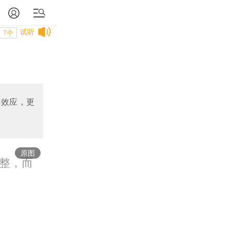
试听
T中
松效应，更
原图
整，而