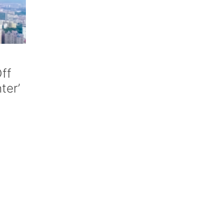
ff
nter’