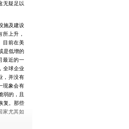
这无疑足以
设施及建设
有所上升，
。目前在美
或是低增的
司最近的一
后，全球企业
业，并没有
一现象会有
脆弱的，且
恢复。那些
国家尤其如