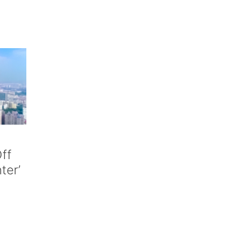
ff
nter’