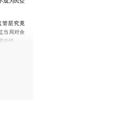
不成为民众
管层究竟
监当局对余
度中性。
】