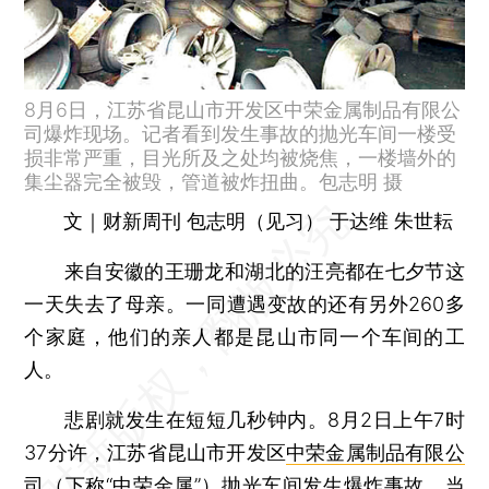
8月6日，江苏省昆山市开发区中荣金属制品有限公
司爆炸现场。记者看到发生事故的抛光车间一楼受
损非常严重，目光所及之处均被烧焦，一楼墙外的
集尘器完全被毁，管道被炸扭曲。包志明 摄
文｜财新周刊 包志明（见习） 于达维 朱世耘
来自安徽的王珊龙和湖北的汪亮都在七夕节这
一天失去了母亲。一同遭遇变故的还有另外260多
个家庭，他们的亲人都是昆山市同一个车间的工
人。
悲剧就发生在短短几秒钟内。8月2日上午7时
37分许，江苏省昆山市开发区
中荣金属制品有限公
司
（下称“中荣金属”）抛光车间发生爆炸事故，当