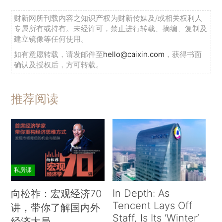
财新网所刊载内容之知识产权为财新传媒及/或相关权利人
专属所有或持有。未经许可，禁止进行转载、摘编、复制及
建立镜像等任何使用。
如有意愿转载，请发邮件至
hello@caixin.com
，获得书面
确认及授权后，方可转载。
推荐阅读
私房课
In Depth: As
向松祚：宏观经济70
Tencent Lays Off
讲，带你了解国内外
Staff, Is Its ‘Winter’
经济大局