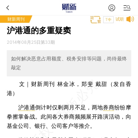
财新周刊
试听
T中
沪港通的多重疑窦
2014年08月25日第33期
如何解决恶意占用额度、税务安排等问题，尚待最终
敲定
文｜财新周刊 林金冰，郑斐 戴甜（发自香
港）
沪港通
倒计时仅剩两月不足，两地
券商
纷纷摩
拳擦掌备战。此间各大券商频频展开路演活动，向
基金公司、银行、公司客户等推介。