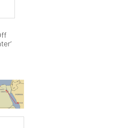
ff
nter’