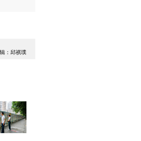
辑：邱祺璞