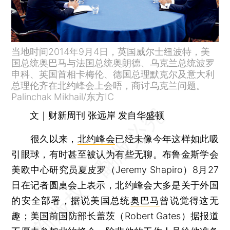
当地时间2014年9月4日，英国威尔士纽波特，美
国总统奥巴马与法国总统奥朗德、乌克兰总统波罗
申科、英国首相卡梅伦、德国总理默克尔及意大利
总理伦齐在北约峰会上会晤，商讨乌克兰问题。
Palinchak Mikhail/东方IC
文｜财新周刊 张远岸 发自华盛顿
很久以来，
北约峰会
已经未像今年这样如此吸
引眼球，有时甚至被认为有些无聊。布鲁金斯学会
美欧中心研究员夏皮罗（Jeremy Shapiro）8月27
日在记者圆桌会上表示，北约峰会大多是关于外国
的安全部署，据说美国总统
奥巴马
曾说觉得这无
趣；美国前国防部长盖茨（Robert Gates）据报道