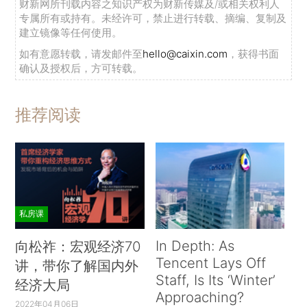
财新网所刊载内容之知识产权为财新传媒及/或相关权利人
专属所有或持有。未经许可，禁止进行转载、摘编、复制及
建立镜像等任何使用。
如有意愿转载，请发邮件至
hello@caixin.com
，获得书面
确认及授权后，方可转载。
推荐阅读
私房课
In Depth: As
向松祚：宏观经济70
Tencent Lays Off
讲，带你了解国内外
Staff, Is Its ‘Winter’
经济大局
Approaching?
2022年04月06日