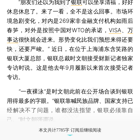
“朋友们还以为我到了
银联
可以坐享清福，好好
休息休息了。来了一看，全不是这么回事。市场环
境急剧变化，对内是269家非金融支付机构如雨后
春笋，对外是按照中国对WTO的承诺，
VISA
、
万
事达
很快就会进来。形势变化比我们预想来得还要
快，还要严峻。” 近日，在位于上海浦东含笑路的
银联大厦总部，银联总裁时文朝接受财新记者独家
专访时说。这是他去年9月履新以来首次接受记者
专访。
“一夜裸泳”是时文朝此前在公开场合谈到银联
用得最多的字眼。“银联靠喊民族品牌、国家支持已
经解决不了问题，谁都没法指望，银联必须靠自
己。”时文朝强调说。
本文共计7785字 订阅后继续阅读