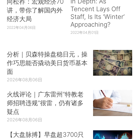
In Depth: As
向松祚：宏观经济70
Tencent Lays Off
讲，带你了解国内外
Staff, Is Its ‘Winter’
经济大局
Approaching?
2022年04月06日
2022年04月01日
分析｜贝森特操盘稳日元，操
作巧思能否撬动美日货币基本
面
2026年08月06日
火线评论｜广东雷州“特教老
师招聘违规”很雷，仍有诸多
疑点
2026年08月06日
【大盘脉搏】早盘超3700只