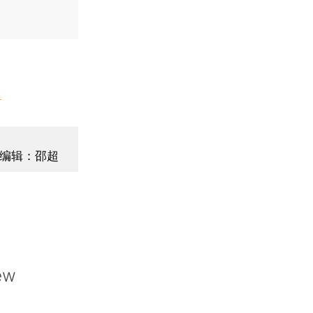
】
编辑：邵超
ew