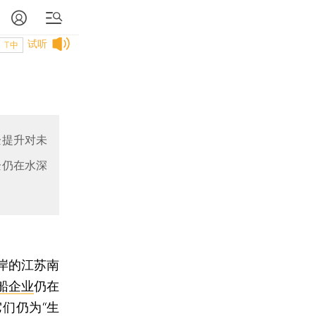
试听
T中
企提升对未
企仍在水深
岸的江苏南
船企业
仍在
们仍为“生