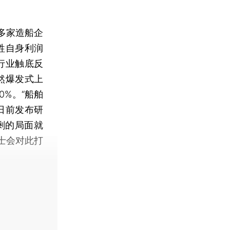
多家造船企
牲自身利润
行业触底反
然爆发式上
0%。“船舶
日前发布研
剩的局面就
士会对此打