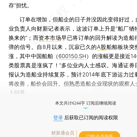
存”担忧。
订单在增加，但船企的日子并没因此变得好过，
业负责人向财新记者表示，这波订单上升是“船厂牺
换来的”；而
资本市场
早已将订单的回升解读为造船
弹的信号。自8月以来，沉寂已久的
A股
船舶板块突
涨，其中中国船舶（
600150.SH
）的涨幅更是接近14
类股票真是涨疯了！”多位业内人士感叹。海通证券
报认为造船业持续复苏，预计2014年底下游运力过
将改善，船价会回升。但熟悉造船企业现状的观察人
上问号。
本文共计6244字 订阅后继续阅读
登录
后获取已订阅的阅读权限
财新通会员
订阅/会员升级