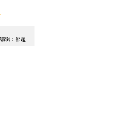
】
编辑：邵超