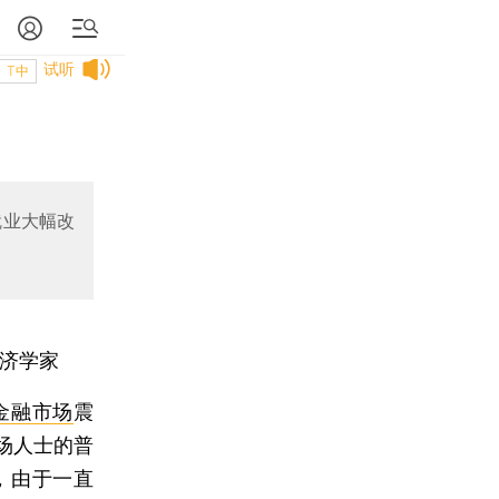
试听
T中
就业大幅改
济学家
金融市场
震
场人士的普
，由于一直