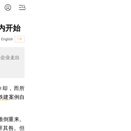
内开始
English
T中
国企业走出
冷却，而所
铁建
案例自
推倒重来。
辞其咎。但