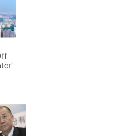
ff
nter’