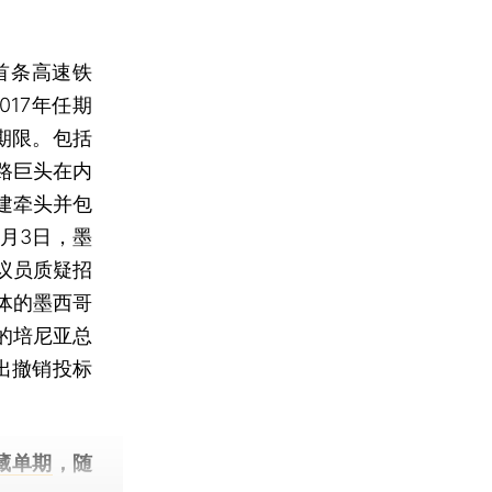
首条高速铁
017年任期
期限。包括
路巨头在内
建牵头并包
月3日，墨
议员质疑招
体的墨西哥
的培尼亚总
出撤销投标
藏单期
，随