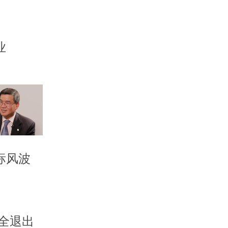
业
标风波
全退出