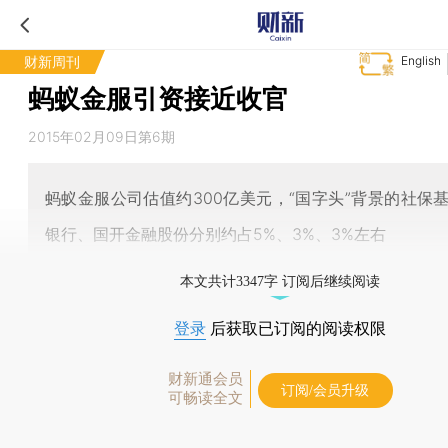
财新周刊
English
蚂蚁金服引资接近收官
2015年02月09日第6期
蚂蚁金服公司估值约300亿美元，“国字头”背景的社保
银行、国开金融股份分别约占5%、3%、3%左右
本文共计3347字 订阅后继续阅读
登录
后获取已订阅的阅读权限
财新通会员
订阅/会员升级
可畅读全文