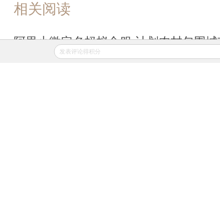
相关阅读
阿里小微定名蚂蚁金服 计划农村包围城
发表评论得积分
2014年10月16日
APP打开
金融学者投身蚂蚁金服 陈龙下
月将出任首席战略官
2014年10月28日
APP打开
天弘基金股东翻脸 蚂蚁金服愤起仲裁
2015年01月04日
APP打开
财新网所刊载内容之知识产权为财新传媒及/或相关
所有或持有。未经许可，禁止进行转载、摘编、复制