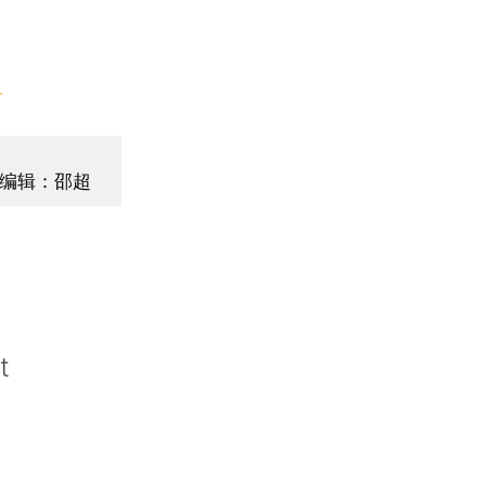
】
编辑：邵超
t