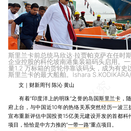
斯里兰卡前总统马欣达·拉贾帕克萨在任时
企业控股的科伦坡南港集装箱码头启用。一
量1.2 万标箱的货轮停靠该码头，成为有史
斯里兰卡的最大船舶。Ishara S.KODIKARA/
文｜财新周刊 陈沁 黄山
有着“印度洋上的明珠”之誉的岛国
斯里兰卡
，随
府上台，与中国近10年的热络关系突然经历一波三
宣布重新评估中国投资15亿美元建设开发的首都科
项目，恰恰是中方力推的“
一带一路
”重点项目。