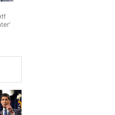
ff
nter’