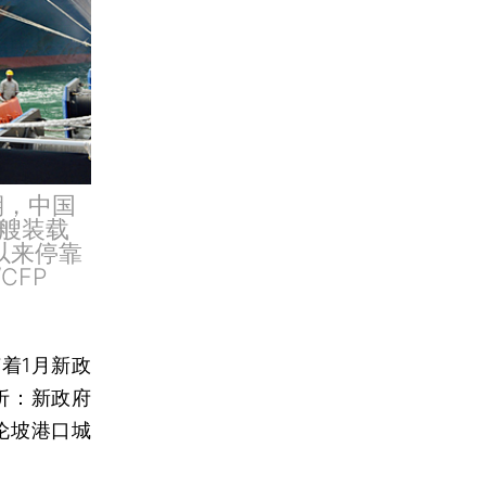
期，中国
艘装载
以来停靠
CFP
着1月新政
折：新政府
伦坡港口城