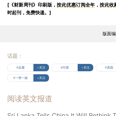
[《财新周刊》印刷版，
按此优惠订阅全年
，
按此收
时起刊，免费快递。]
版面编
话题：
#反腐
+关注
#印度
+关注
#美国
#一带一路
+关注
阅读英文报道
Sri Lanka Tells China It Will Rethink 