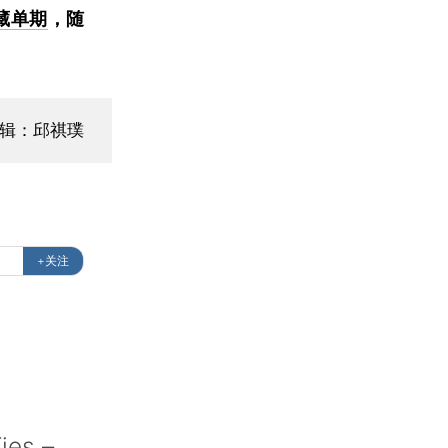
藏单期
，随
辑：邱祺璞
+关注
Ties –