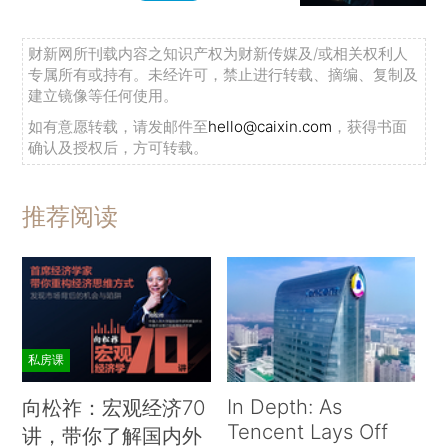
财新网所刊载内容之知识产权为财新传媒及/或相关权利人
专属所有或持有。未经许可，禁止进行转载、摘编、复制及
建立镜像等任何使用。
如有意愿转载，请发邮件至
hello@caixin.com
，获得书面
确认及授权后，方可转载。
推荐阅读
私房课
In Depth: As
向松祚：宏观经济70
Tencent Lays Off
讲，带你了解国内外